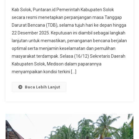
TDB
Kab Solok, Puntaran.id Pemerintah Kabupaten Solok
Diperpanj
secara resmi menetapkan perpanjangan masa Tanggap
Bupati:
Darurat Bencana (TDB), selama tujuh hari ke depan hingga
Pemerinta
22 Desember 2025. Keputusan ini diambil sebagai langkah
Selalu
Hadir
lanjutan untuk memastikan, penanganan bencana berjalan
Di
optimal serta menjamin keselamatan dan pemulihan
Tengah
masyarakat terdampak. Selasa (16/12) Sekretaris Daerah
Masyarak
Kabupaten Solok, Medison dalam paparannya
menyampaikan kondisi terkini […]
Baca Lebih Lanjut