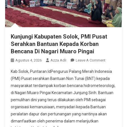
Kunjungi Kabupaten Solok, PMI Pusat
Serahkan Bantuan Kepada Korban
Bencana Di Nagari Muaro Pingai
On
Agustus 4, 2026
Azza Adli
Leave A Comment
Kunjungi
Kab Solok, Puntaran.IdPengurus Palang Merah Indonesia
Kabupaten
(PMI) Pusat serahkan Bantuan Non Tunai (BNT) kepada
Solok,
masyarakat terdampak korban bencana hidrometeorologi,
PMI
di Nagari Muaro Pingai Kecamatan Junjung Sirih. Bantuan
Pusat
Serahkan
pemulihan dini yang terus dilakukan oleh PMI sebagai
Bantuan
organisasi kemanusiaan, menyadari kepada Bantuan
Kepada
peralatan dapur dan pertunangan yang nantinya akan
Korban
dimanfaatkan oleh penerima dalam melanjutkan
Bencana