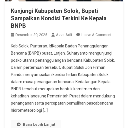
Kunjungi Kabupaten Solok, Bupati
Sampaikan Kondisi Terkini Ke Kepala
BNPB
On
Desember 20, 2025
Azza Adli
Leave A Comment
Kunjungi
Kab Solok, Puntaran. IdKepala Badan Penanggulangan
Kabupate
Bencana (BNPB) pusat, Letjen. Suharyanto mengunjungi
Solok,
posko utama penanggulangan bencana Kabupaten Solok.
Bupati
Dalam pertemuan tersebut, Bupati Solok Jon Firman
Sampaika
Kondisi
Pandu menyampaikan kondisi terkini Kabupaten Solok
Terkini
dalam masa penanganan bencana. Kedatangan Kepala
Ke
BNPB tersebut merupakan bentuk komitmen dan
Kepala
kehadiran langsung Pemerintah Pusat dalam mendukung
BNPB
penanganan serta percepatan pemulihan pascabencana
hidrometeorologi […]
Baca Lebih Lanjut