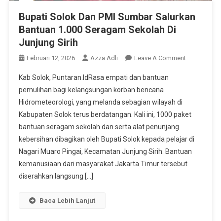
Bupati Solok Dan PMI Sumbar Salurkan
Bantuan 1.000 Seragam Sekolah Di
Junjung Sirih
On
Februari 12, 2026
Azza Adli
Leave A Comment
Bupati
Kab Solok, Puntaran.IdRasa empati dan bantuan
Solok
pemulihan bagi kelangsungan korban bencana
Dan
Hidrometeorologi, yang melanda sebagian wilayah di
PMI
Kabupaten Solok terus berdatangan. Kali ini, 1000 paket
Sumbar
Salurkan
bantuan seragam sekolah dan serta alat penunjang
Bantuan
kebersihan dibagikan oleh Bupati Solok kepada pelajar di
1.000
Nagari Muaro Pingai, Kecamatan Junjung Sirih. Bantuan
Seragam
kemanusiaan dari masyarakat Jakarta Timur tersebut
Sekolah
diserahkan langsung […]
Di
Junjung
Baca Lebih Lanjut
Sirih