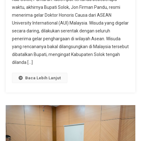
Doktor
waktu, akhirnya Bupati Solok, Jon Firman Pandu, resmi
Honoris
menerima gelar Doktor Honoris Causa dari ASEAN
Causa,Bupati
University International (AUI) Malaysia. Wisuda yang digelar
Solok
Resmi
secara daring, dilakukan serentak dengan seluruh
Bergelar
penerima gelar penghargaan di wilayah Asean. Wisuda
Dr
yang rencananya bakal dilangsungkan di Malaysia tersebut
HC
dibatalkan Bupati, mengingat Kabupaten Solok tengah
dilanda […]
Baca Lebih Lanjut