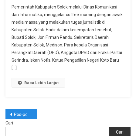
Coffee
Pemerintah Kabupaten Solok melalui Dinas Komunikasi
Morning
dan Informatika, menggelar coffee morning dengan awak
Dengan
media massa yang melakukan tugas jurnalistik di
Awak
Kabupaten Solok. Hadir dalam kesempatan tersebut,
Media,
Bupati
Bupati Solok, Jon Firman Pandu. Sekretaris Daerah
Solok:
Kabupaten Solok, Medison. Para kepala Organisasi
Pertemuan
Perangkat Daerah (OPD), Anggota DPRD dari Fraksi Partai
Yang
Gerindra, Iskan Nofis. Ketua Pengadilan Negeri Koto Baru
Penuh
[…]
Makna
Baca Lebih Lanjut
Navigasi
Pos-pos lama
Cari
pos
Cari