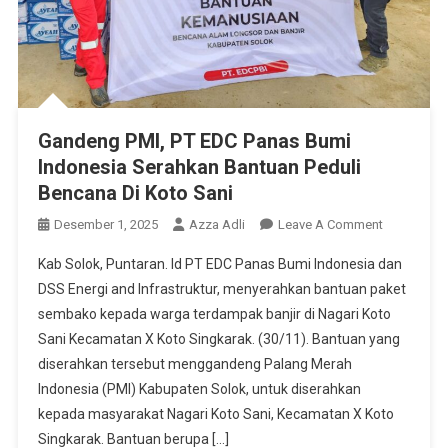
Gandeng PMI, PT EDC Panas Bumi
Indonesia Serahkan Bantuan Peduli
Bencana Di Koto Sani
On
Desember 1, 2025
Azza Adli
Leave A Comment
Gandeng
Kab Solok, Puntaran. Id PT EDC Panas Bumi Indonesia dan
PMI,
DSS Energi and Infrastruktur, menyerahkan bantuan paket
PT
sembako kepada warga terdampak banjir di Nagari Koto
EDC
Sani Kecamatan X Koto Singkarak. (30/11). Bantuan yang
Panas
Bumi
diserahkan tersebut menggandeng Palang Merah
Indonesia
Indonesia (PMI) Kabupaten Solok, untuk diserahkan
Serahkan
kepada masyarakat Nagari Koto Sani, Kecamatan X Koto
Bantuan
Singkarak. Bantuan berupa […]