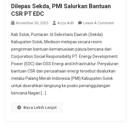
Dilepas Sekda, PMI Salurkan Bantuan
CSR PT EDC
On
November 30, 2025
Azza Adli
Leave A Comment
Dilepas
Kab Solok, Puntaran. Id Sekretaris Daerah (Sekda)
Sekda,
Kabupaten Solok, Medison melepas secara resmi
PMI
pengiriman bantuan kemanusiaan pasca bencana dari
Salurkan
Corporation Social Responsibility PT. Energy Development
Bantuan
CSR
Power (EDC) dan DSS Energi and Infrastruktur. Penyaluran
PT
bantuan CSR dari perusahaan energi tersebut disalurkan
EDC
melalui Palang Merah Indonesia (PMI) Kabupaten Solok
untuk diserahkan langsung ke posko penanggulangan
bencana Nagari […]
Baca Lebih Lanjut