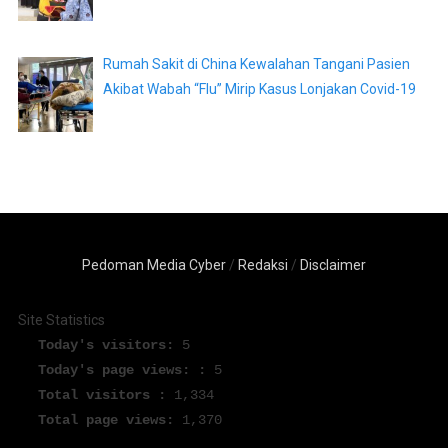
Rumah Sakit di China Kewalahan Tangani Pasien
Akibat Wabah “Flu” Mirip Kasus Lonjakan Covid-19
Pedoman Media Cyber
/
Redaksi
/
Disclaimer
Site Statistics
Today's visitors:
5
Today's page views: :
5
Total visitors :
1,334
Total page views:
1,370