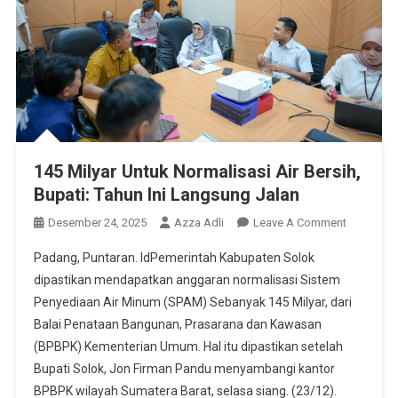
145 Milyar Untuk Normalisasi Air Bersih,
Bupati: Tahun Ini Langsung Jalan
On
Desember 24, 2025
Azza Adli
Leave A Comment
145
Padang, Puntaran. IdPemerintah Kabupaten Solok
Milyar
dipastikan mendapatkan anggaran normalisasi Sistem
Untuk
Penyediaan Air Minum (SPAM) Sebanyak 145 Milyar, dari
Normalisa
Balai Penataan Bangunan, Prasarana dan Kawasan
Air
Bersih,
(BPBPK) Kementerian Umum. Hal itu dipastikan setelah
Bupati:
Bupati Solok, Jon Firman Pandu menyambangi kantor
Tahun
BPBPK wilayah Sumatera Barat, selasa siang. (23/12).