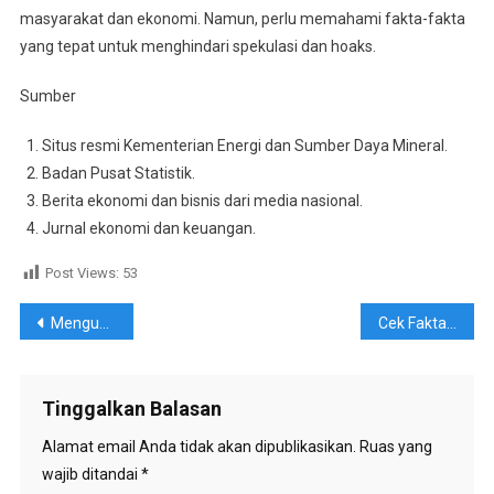
masyarakat dan ekonomi. Namun, perlu memahami fakta-fakta
yang tepat untuk menghindari spekulasi dan hoaks.
Sumber
Situs resmi Kementerian Energi dan Sumber Daya Mineral.
Badan Pusat Statistik.
Berita ekonomi dan bisnis dari media nasional.
Jurnal ekonomi dan keuangan.
Post Views:
53
Navigasi
Mengungkap Kebenaran: Fakta tentang Kesehatan Mental di Era Digital
Cek Fakta: Apakah Benar Indonesia Akan Mengalami Pertumbuhan Ekonomi 5%
pos
Tinggalkan Balasan
Alamat email Anda tidak akan dipublikasikan.
Ruas yang
wajib ditandai
*