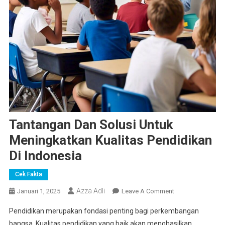
Tantangan Dan Solusi Untuk
Meningkatkan Kualitas Pendidikan
Di Indonesia
Cek Fakta
Azza Adli
On
Januari 1, 2025
Leave A Comment
Tantangan
Pendidikan merupakan fondasi penting bagi perkembangan
Dan
bangsa. Kualitas pendidikan yang baik akan menghasilkan