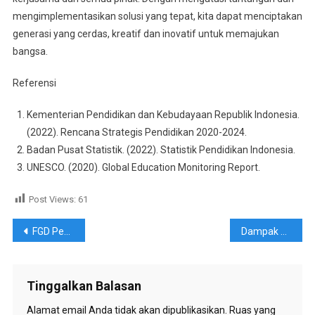
mengimplementasikan solusi yang tepat, kita dapat menciptakan
generasi yang cerdas, kreatif dan inovatif untuk memajukan
bangsa.
Referensi
Kementerian Pendidikan dan Kebudayaan Republik Indonesia.
(2022). Rencana Strategis Pendidikan 2020-2024.
Badan Pusat Statistik. (2022). Statistik Pendidikan Indonesia.
UNESCO. (2020). Global Education Monitoring Report.
Post Views:
61
Navigasi
FGD Penghitungan ZNT, Penggalian Potensi Peningkatan PAD tahun 2025
Dampak perubahan iklim terhadap lingkungan dan kehidupan manusia
pos
Tinggalkan Balasan
Alamat email Anda tidak akan dipublikasikan.
Ruas yang