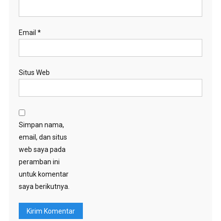
Email
*
Situs Web
Simpan nama,
email, dan situs
web saya pada
peramban ini
untuk komentar
saya berikutnya.