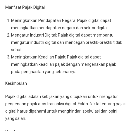
Manfaat Pajak Digital
Meningkatkan Pendapatan Negara: Pajak digital dapat
meningkatkan pendapatan negara dari sektor digital.
Mengatur Industri Digital: Pajak digital dapat membantu
mengatur industri digital dan mencegah praktik-praktik tidak
sehat.
Meningkatkan Keadilan Pajak: Pajak digital dapat
meningkatkan keadilan pajak dengan mengenakan pajak
pada penghasilan yang sebenarnya.
Kesimpulan
Pajak digital adalah kebijakan yang ditujukan untuk mengatur
pengenaan pajak atas transaksi digital. Fakta-fakta tentang pajak
digital harus dipahami untuk menghindari spekulasi dan opini
yang salah.