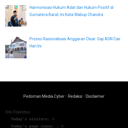
Harmonisasi Hukum Adat dan Hukum Positif di
Sumatera Barat, Ini Kata Wabup Chandra
Proses Rasionalisasi Anggaran Clear: Gaji ASN Cair
Hari Ini
Pedoman Media Cyber
/
Redaksi
/
Disclaimer
Site Statistics
Today's visitors:
0
Today's page views: :
0