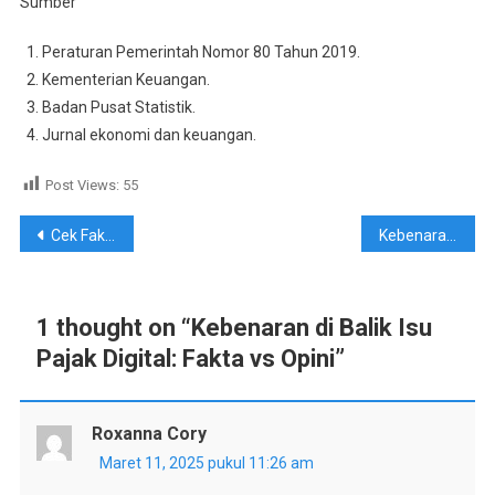
Sumber
Peraturan Pemerintah Nomor 80 Tahun 2019.
Kementerian Keuangan.
Badan Pusat Statistik.
Jurnal ekonomi dan keuangan.
Post Views:
55
Navigasi
Cek Fakta: Apakah Benar Indonesia Akan Mengalami Pertumbuhan Ekonomi 5%
Kebenaran di Balik Isu Kenaikan UMP: Fakta vs Opini
pos
1 thought on “
Kebenaran di Balik Isu
Pajak Digital: Fakta vs Opini
”
Roxanna Cory
Maret 11, 2025 pukul 11:26 am