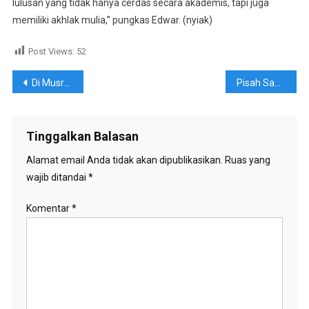
lulusan yang tidak hanya cerdas secara akademis, tapi juga
memiliki akhlak mulia,” pungkas Edwar. (nyiak)
Post Views:
52
Navigasi
Di Musrenbang RKPD Provinsi, Bupati Solok Minta Pemprov Dukung Akses Jalan Pariwisata
Pisah Sambut Kapolres Solok, Bupati Ajak Perkuat Sinergitas
pos
Tinggalkan Balasan
Alamat email Anda tidak akan dipublikasikan.
Ruas yang
wajib ditandai
*
Komentar
*