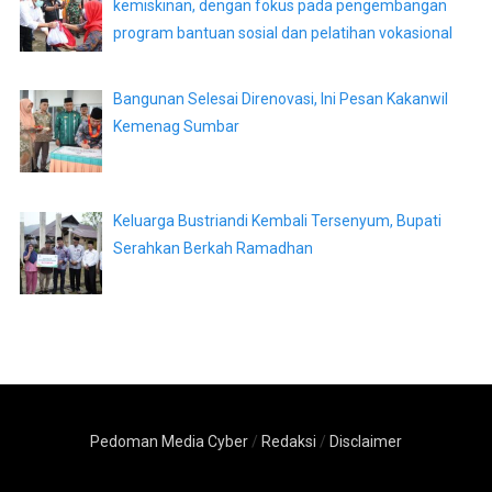
kemiskinan, dengan fokus pada pengembangan
program bantuan sosial dan pelatihan vokasional
Bangunan Selesai Direnovasi, Ini Pesan Kakanwil
Kemenag Sumbar
Keluarga Bustriandi Kembali Tersenyum, Bupati
Serahkan Berkah Ramadhan
Pedoman Media Cyber
/
Redaksi
/
Disclaimer