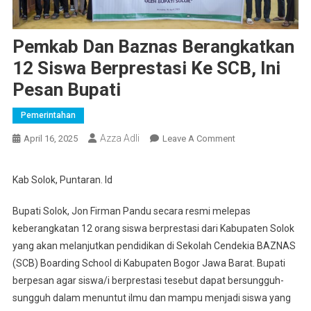
Pemkab Dan Baznas Berangkatkan
12 Siswa Berprestasi Ke SCB, Ini
Pesan Bupati
Pemerintahan
Azza Adli
On
April 16, 2025
Leave A Comment
Pemkab
Dan
Kab Solok, Puntaran. Id
Baznas
Berangkatkan
Bupati Solok, Jon Firman Pandu secara resmi melepas
12
keberangkatan 12 orang siswa berprestasi dari Kabupaten Solok
Siswa
yang akan melanjutkan pendidikan di Sekolah Cendekia BAZNAS
Berprestasi
(SCB) Boarding School di Kabupaten Bogor Jawa Barat. Bupati
Ke
berpesan agar siswa/i berprestasi tesebut dapat bersungguh-
SCB,
sungguh dalam menuntut ilmu dan mampu menjadi siswa yang
Ini